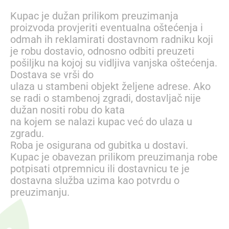
Kupac je dužan prilikom preuzimanja
proizvoda provjeriti eventualna oštećenja i
odmah ih reklamirati dostavnom radniku koji
je robu dostavio, odnosno odbiti preuzeti
pošiljku na kojoj su vidljiva vanjska oštećenja.
Dostava se vrši do
ulaza u stambeni objekt željene adrese. Ako
se radi o stambenoj zgradi, dostavljač nije
dužan nositi robu do kata
na kojem se nalazi kupac već do ulaza u
zgradu.
Roba je osigurana od gubitka u dostavi.
Kupac je obavezan prilikom preuzimanja robe
potpisati otpremnicu ili dostavnicu te je
dostavna služba uzima kao potvrdu o
preuzimanju.