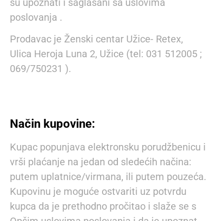
su upoznati i saglasani sa uslovima
poslovanja .
Prodavac je Ženski centar Užice- Retex,
Ulica Heroja Luna 2, Užice (tel: 031 512005 ;
069/750231 ).
Način kupovine:
Kupac popunjava elektronsku porudžbenicu i
vrši plaćanje na jedan od sledećih načina:
putem uplatnice/virmana, ili putem pouzeća.
Kupovinu je moguće ostvariti uz potvrdu
kupca da je prethodno pročitao i slaže se s
Opšim uslovima poslovanja i da je upoznat