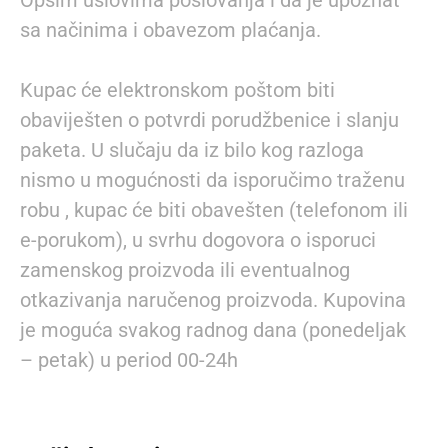
sa načinima i obavezom plaćanja.
Kupac će elektronskom poštom biti
obaviješten o potvrdi porudžbenice i slanju
paketa. U slučaju da iz bilo kog razloga
nismo u mogućnosti da isporučimo traženu
robu , kupac će biti obavešten (telefonom ili
e-porukom), u svrhu dogovora o isporuci
zamenskog proizvoda ili eventualnog
otkazivanja naručenog proizvoda. Kupovina
je moguća svakog radnog dana (ponedeljak
– petak) u period 00-24h