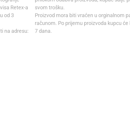
rvisa Retex-a
svom trošku.
u od 3
Proizvod mora biti vraćen u orginalnom p
računom. Po prijemu proizvoda kupcu će b
ti na adresu:
7 dana.