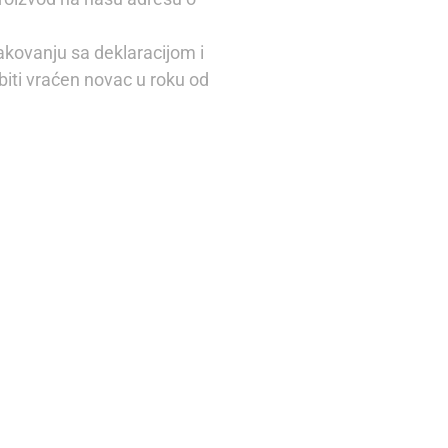
akovanju sa deklaracijom i
iti vraćen novac u roku od