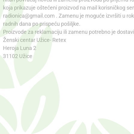
koja prikazuje oštećeni proizvod na mail korisničkog se
radionica@gmail.com . Zamenu je moguće izvršiti u rok
radnih dana po prispeću pošiljke.
Proizvode za reklamaciju ili zamenu potrebno je dostavi
Ženski centar Užice- Retex
Heroja Luna 2
31102 Užice