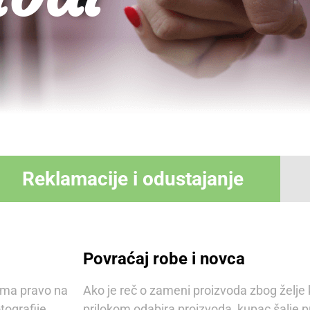
Reklamacije i odustajanje
Povraćaj robe i novca
 ima pravo na
Ako je reč o zameni proizvoda zbog želje 
tografije
prilokom odabira proizvoda, kupac šalje 