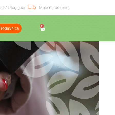
 se / Uloguj se
Moje narudžbine
0
Prodavnica