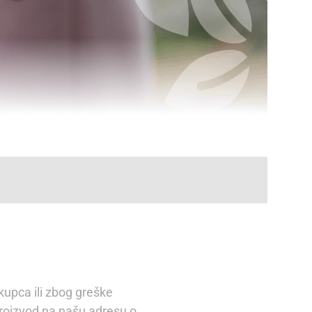
kupca ili zbog greške
proizvod na našu adresu o