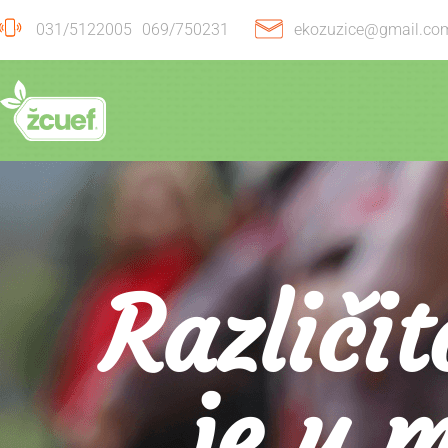
031/5122005
069/750231
ekozuzice@gmail.co
Različit
je u m