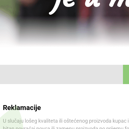
Reklamacije
U slučaju lošeg kvaliteta ili oštećenog proizvoda kupac
hitan povraćaj novca ili zamenu proizvoda po prijemu fo