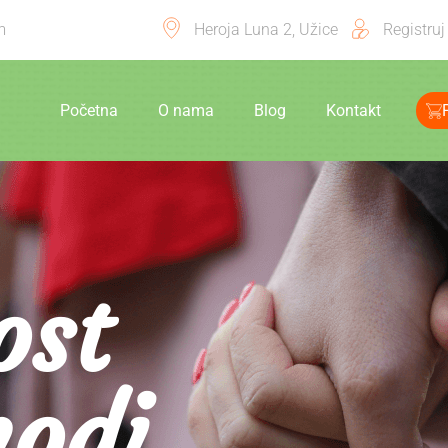
m
Heroja Luna 2, Užice
Registruj
Početna
O nama
Blog
Kontakt
ost
odi