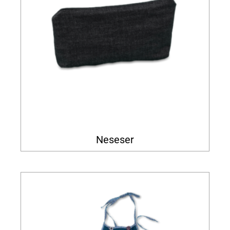
Neseser