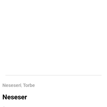
Neseseri
Torbe
,
Neseser