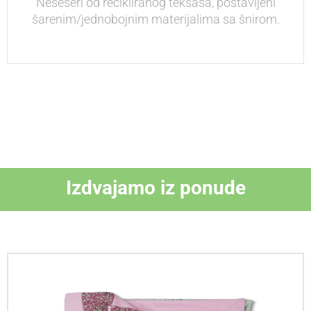
Neseseri od recikliranog teksasa, postavljeni
šarenim/jednobojnim materijalima sa šnirom.
Izdvajamo iz ponude