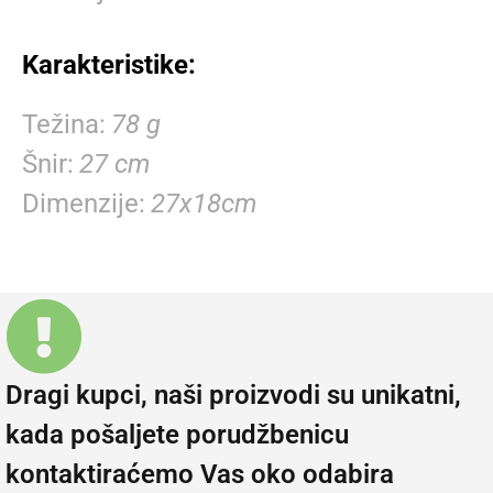
Karakteristike:
Težina
78 g
Šnir
27 cm
Dimenzije
27x18cm
Dragi kupci, naši proizvodi su unikatni,
kada pošaljete porudžbenicu
kontaktiraćemo Vas oko odabira