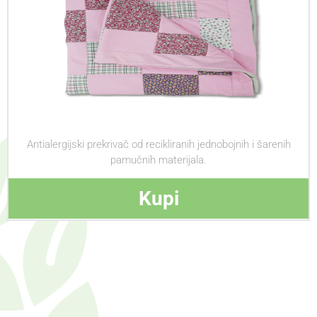
Antialergijski prekrivač od recikliranih jednobojnih i šarenih
pamučnih materijala.
Kupi