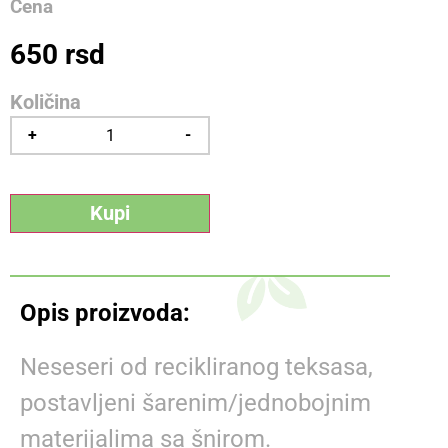
Cena
650
rsd
+
-
Kupi
Opis proizvoda:
Neseseri od recikliranog teksasa,
postavljeni šarenim/jednobojnim
materijalima sa šnirom.