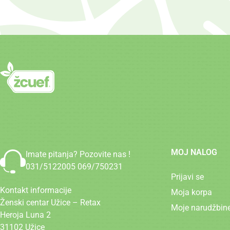
MOJ NALOG
Imate pitanja? Pozovite nas !
031/5122005
069/750231
Prijavi se
Kontakt informacije
Moja korpa
Ženski centar Užice – Retax
Moje narudžbin
Heroja Luna 2
31102 Užice