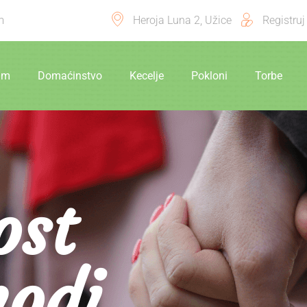
m
Heroja Luna 2, Užice
Registruj
ram
Domaćinstvo
Kecelje
Pokloni
Torbe
ost
odi