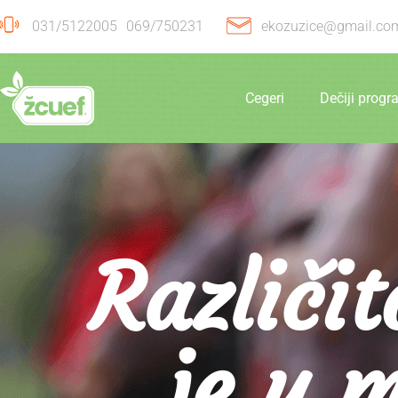
031/5122005
069/750231
ekozuzice@gmail.co
Cegeri
Dečiji prog
Različit
je u m