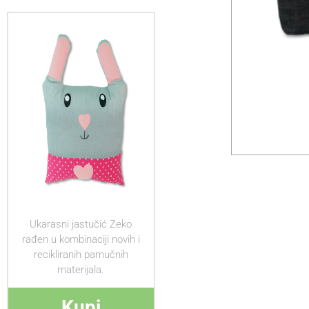
Ukarasni jastučić Zeko
rađen u kombinaciji novih i
recikliranih pamučnih
materijala.
Kupi