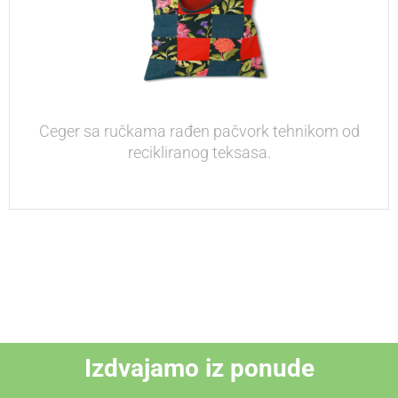
Ceger sa ručkama rađen pačvork tehnikom od
recikliranog teksasa.
Izdvajamo iz ponude