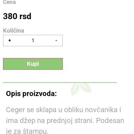
Cena
380
rsd
+
-
Kupi
Opis proizvoda:
Ceger se sklapa u obliku novčanika i
ima džep na prednjoj strani. Podesan
je za štampu.