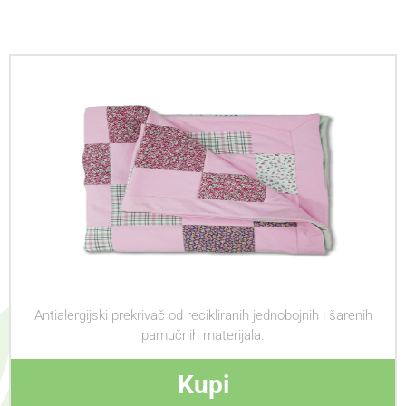
Antialergijski prekrivač od recikliranih jednobojnih i šarenih
pamučnih materijala.
Kupi