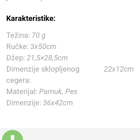
Karakteristike:
Težina
70 g
Ručke
3x50cm
Džep
21,5×28,5cm
Dimenzije sklopljenog
22x12cm
cegera
Materijal
Pamuk, Pes
Dimenzije
36x42cm